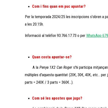
Com i fins quan em puc apuntar?
Per la temporada 202
4
/2
5
les inscripcions s'obren a par
a les 20.15h.
Informació al telèfon 93.766.17.73 o per
WhatsApp 679
Quan costa apuntar-se?
A la
Penya 1X2 Can Roger
s'hi participa mitjança
múltiples d'aquesta quantitat (20€, 30€, 40€, etc... per 
parts = 2
4
0€ / 3 parts = 3
6
0€...).
Com sé les apostes que jugo?