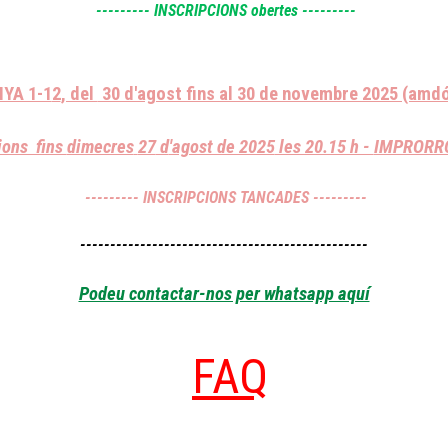
-------
--
INSCRIPCIONS obertes ---------
NYA 1-1
2
, del
30 d'agost fins al 30 de novembre 2025 (amd
ions fins
dimecres
27
d
'agost de 2025
les 20.15 h -
IMPRORR
-------
--
INSCRIPCIONS TANCADES ---------
------------------------------------------------
Podeu contactar-nos per whatsapp aquí
FAQ