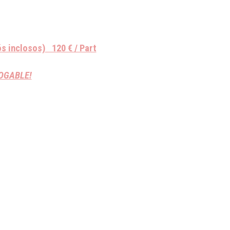
ós inclosos)
1
2
0 € / Part
OGABLE!