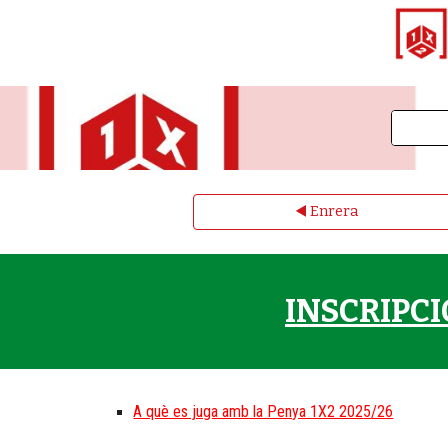
◀️ Enrera
INSCRIPC
A què es juga amb la Penya 1X2 202
5
/2
6