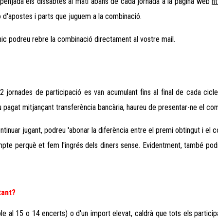
 penjada els dissabtes al matí abans de cada jornada a la pàgina web
h
o d'apostes i parts que juguem a la combinació.
ònic podreu rebre la combinació directament al vostre mail
.
2
jornades de participació es van acumulant fins al final de cada cic
heu pagat mitjançant transferència bancària, haureu de presentar-ne el co
tinuar jugant, podreu 'abonar la diferència entre el premi obtingut i el co
mpte perquè et fem l'ingrés dels diners sense. Evidentment, també pod
tant?
le al 15 o 14 encerts) o d'un import elevat, caldrà que tots els partici