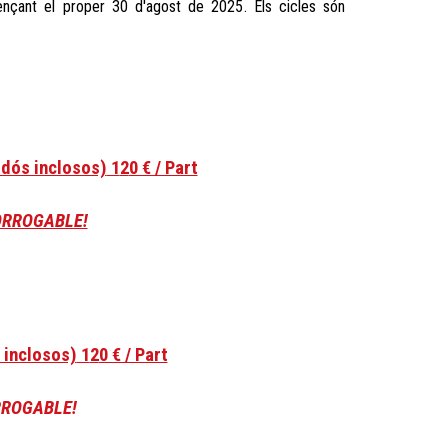
ençant el proper 30 d'agost de 2025
.
Els cicles són
dós inclosos)
1
2
0 € / Part
RORROGABLE!
 inclosos)
1
2
0 € / Part
RROGABLE!