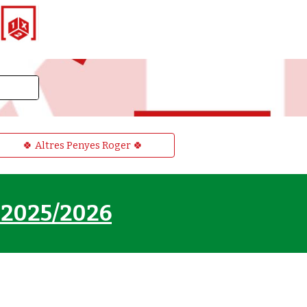
🍀 Altres Penyes Roger 🍀
2025/2026