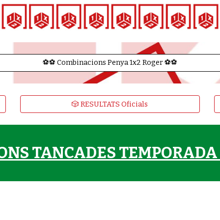
⚽️⚽️ Combinacions Penya 1x2 Roger ⚽️⚽️
🎲 RESULTATS Oficials
IONS TANCADES TEMPORADA 