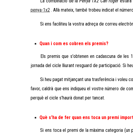
La combinació de la
Penya 1X2 Can roger
estarà
penya-1x2
. Allà mateix, també trobeu indicat el númer
Si ens faciliteu la vostra adreça de correu electr
Quan i com es cobren els premis?
Els premis que s'obtenen en cadascuna de les 1
jornada del cicle lliurant resguard de participació. Si 
Si heu pagat mitjançant una trasferència i voleu con
favor, caldrà que ens indiqueu el vostre número de co
perquè el cicle s'haurà donat per tancat.
Què s'ha de fer quan ens toca un premi impor
Si ens toca el premi de la màxima categoria (un p