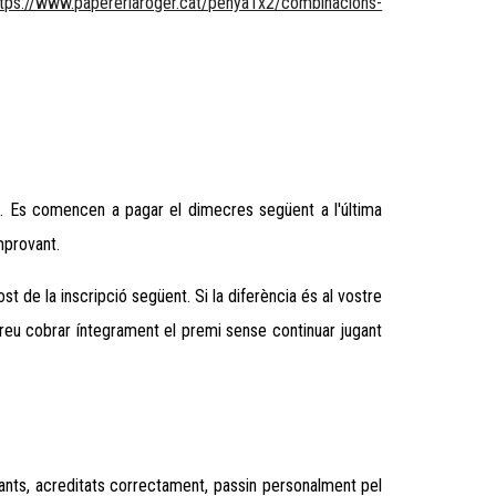
ttps://www.papereriaroger.cat/penya1x2/combinacions-
le. Es comencen a pagar el dimecres següent a l'última
mprovant.
st de la inscripció següent. Si la diferència és al vostre
reu cobrar íntegrament el premi sense continuar jugant
pants, acreditats correctament, passin personalment pel