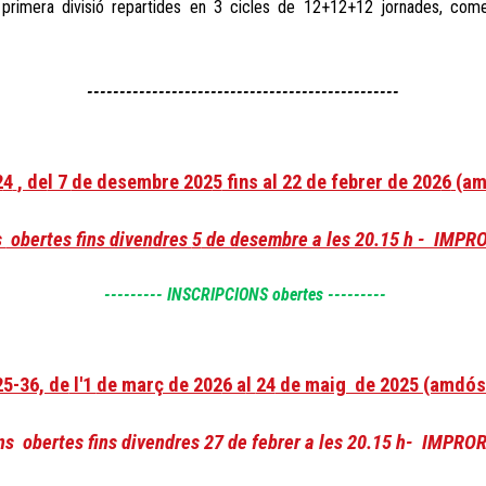
primera divisió repartides en 3 cicles de 12+12+12 jornades, com
------------------------------------------------
2
4
, de
l 7
de desembre 202
5
fins al 22 de febrer de 202
6
(am
s
obertes fins divendres
5
de desembre a les 20.15 h - IMP
-------
--
INSCRIPCIONS
obertes
---------
25-36, de
l'1
de març de 202
6 a
l
24
de maig de 2025 (amdós
ons
obertes fins divendres 27 de
febrer
a les 20.15 h- IMPRO