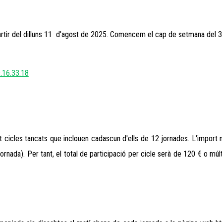
tir del di
lluns 11 d'agost
de 202
5. Comencem el cap de setmana del 30
.16.33.18
nt cicles tancats que inclouen cadascun d'ells de 1
2
jornades. L'import 
jornada). Per tant, el total de participació per cicle serà de 120 € o múl