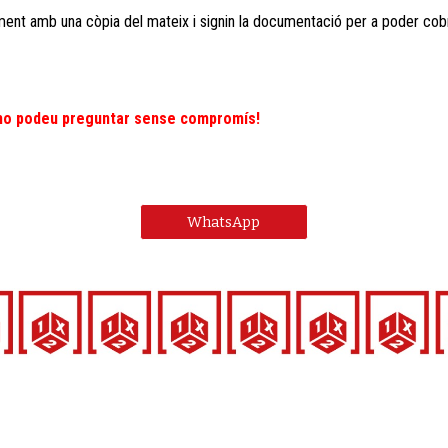
tament amb una còpia del mateix i signin la documentació per a poder co
s ho podeu preguntar sense compromís!
WhatsApp